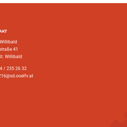
AKT
 Willibald
straße 41
t. Willibald
4 / 235 26 32
216@sd.ooelfv.at