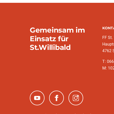
Gemeinsam im
KONT
Einsatz für
FF St.
Haupt
St.Willibald
4762 S
T: 066
M: 10
(neues Fenster)
(neues Fenster)
(neues Fenster)