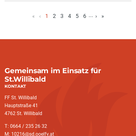
...
«
‹
1
2
3
4
5
6
›
»
(aktuell)
Gemeinsam im Einsatz für
St.Willibald
KONTAKT
FF St. Willibald
Hauptstraße 41
4762 St. Willibald
T: 0664 / 235 26 32
M: 10216@sd.ooelfv.at