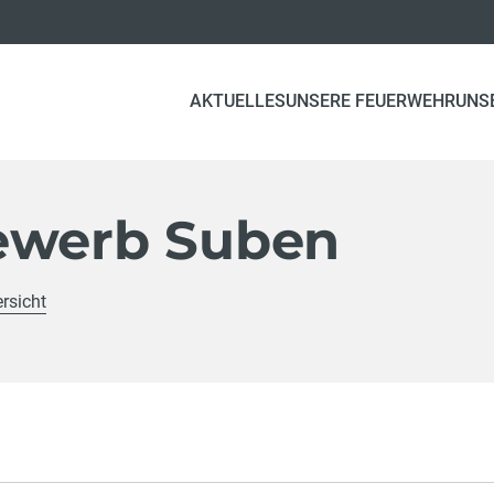
AKTUELLES
UNSERE FEUERWEHR
UNS
ewerb Suben
rsicht