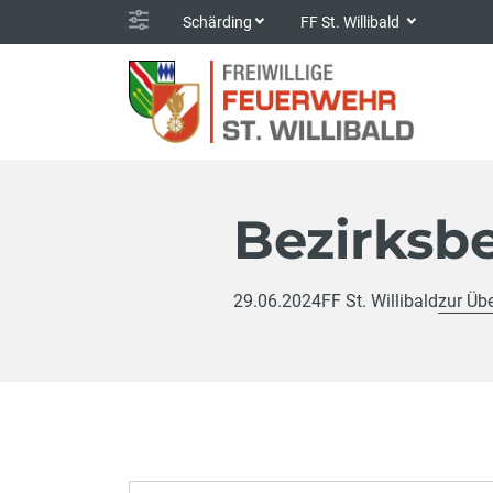
Schärding
FF St. Willibald
Bezirksb
29.06.2024
FF St. Willibald
zur Übe